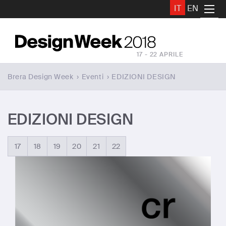
IT
EN
17 - 22 APRILE
Brera Design Week
›
Eventi
›
EDIZIONI DESIGN
EDIZIONI DESIGN
17
18
19
20
21
22