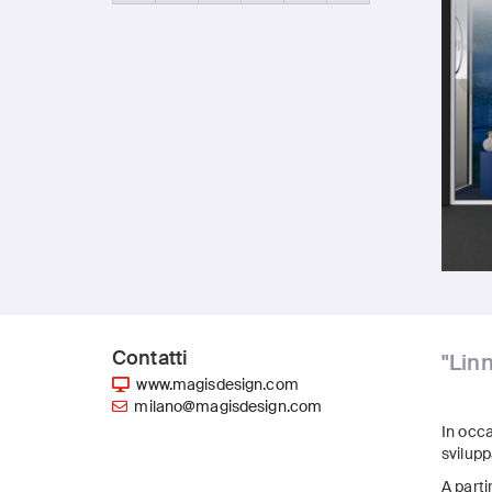
Contatti
"Linn
www.magisdesign.com
milano@magisdesign.com
In occa
svilupp
A parti