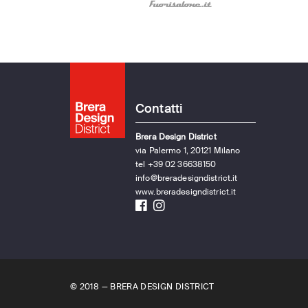
Contatti
Brera Design District
via Palermo 1, 20121 Milano
tel +39 02 36638150
info@breradesigndistrict.it
www.breradesigndistrict.it
© 2018 — BRERA DESIGN DISTRICT