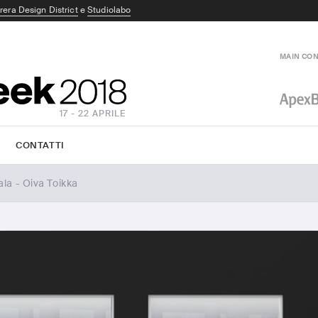
rera Design District
e
Studiolabo
MAIN CO
17 - 22 APRILE
CONTATTI
tala - Oiva Toikka