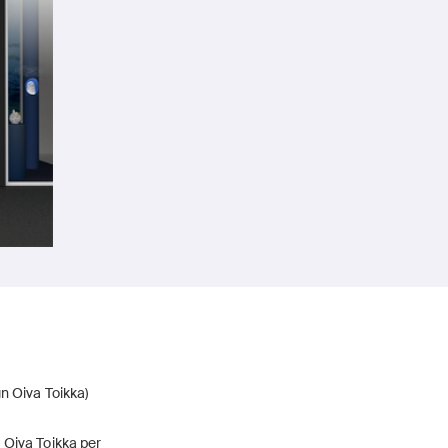
n Oiva Toikka)
da Oiva Toikka per