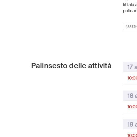
Iittala
policar
ARRED
Palinsesto delle attività
17 
10:0
18 
10:0
19 
10:0