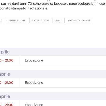
 a partire dagli anni ‘70, sono state sviluppate cinque sculture luminose 
bonato stampato in rotazionale.
O
ILLUMINAZIONE
INSTALLAZIONI
LIVING
PRODUCT DESIGN
aprile
0 — 21:00
Esposizione
aprile
0 — 21:00
Esposizione
aprile
0 — 21:00
Esposizione