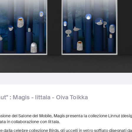
ut" : Magis - Iittala - Oiva Toikka
sione del Salone del Mobile, Magis presenta la collezione Linnut (desig
ata in collaborazione con Iittala.
re dalla celebre collezione Birds, gli uccelli in vetro soffiato disegnati 